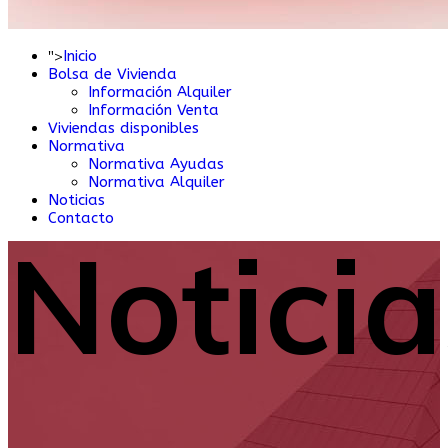
">
Inicio
Bolsa de Vivienda
Información Alquiler
Información Venta
Viviendas disponibles
Normativa
Normativa Ayudas
Normativa Alquiler
Noticias
Contacto
Noticia