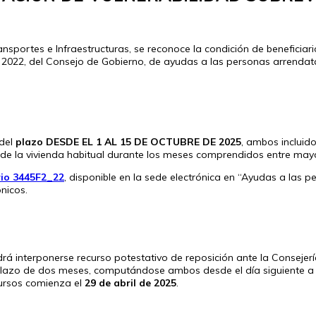
ransportes e Infraestructuras, se reconoce la condición de beneficiar
022, del Consejo de Gobierno, de ayudas a las personas arrendatari
 del
plazo
DESDE EL 1 AL 15 DE OCTUBRE DE 2025
, ambos incluid
 de la vivienda habitual durante los meses comprendidos entre may
rio 3445F2_22
, disponible en la sede electrónica en “Ayudas a las p
nicos.
drá interponerse recurso potestativo de reposición ante la Consejerí
 plazo de dos meses, computándose ambos desde el día siguiente a 
cursos comienza el
29 de abril de 2025
.